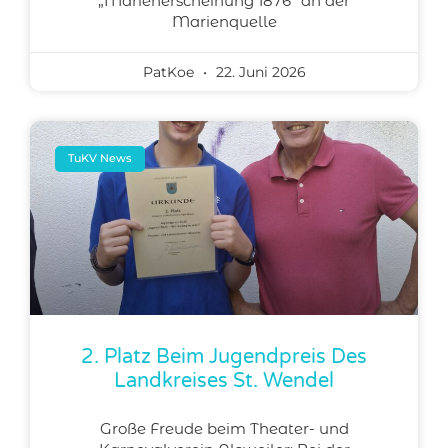
„Marienerscheinung 1876“ an der
Marienquelle
PatKoe
22. Juni 2026
TuKV News
2. Platz Beim Jugendpreis Des
Landkreises St. Wendel
Große Freude beim Theater- und